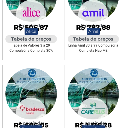
A partir de:
A partir de:
R$ 506,87
R$ 782,88
Alice
Amil
Tabela de preços
Tabela de preços
Tabela de Valores 3 a 29
Linha Amil 30 a 99 Compulsória
Compulsória Completa 30%
Completa Não ME
A partir de:
A partir de:
R$ 606,05
R$ 1.136,28