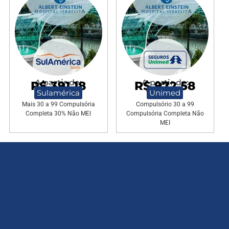
A partir de:
A partir de:
R$ 391,18
R$ 972,58
Sulamérica
Unimed
Mais 30 a 99 Compulsória
Compulsório 30 a 99
Completa 30% Não MEI
Compulsória Completa Não
MEI