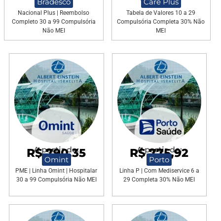
Bradesco
Care Plus
Nacional Plus | Reembolso
Tabela de Valores 10 a 29
Completo 30 a 99 Compulsória
Compulsória Completa 30% Não
Não MEI
MEI
A partir de:
A partir de:
R$ 790,35
R$ 775,92
Omint
Porto
PME | Linha Omint | Hospitalar
Linha P | Com Mediservice 6 a
30 a 99 Compulsória Não MEI
29 Completa 30% Não MEI