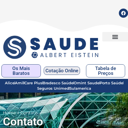
Os Mais
Tabela de
Cotação Online
Baratos
Preços
Alice
Amil
Care Plus
Bradesco Saúde
Omint Saude
Porto Saúde
Seguros Unimed
Sulamerica
Home
»
Contato
Contato