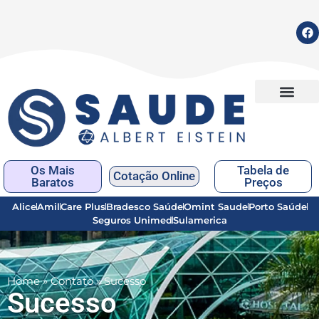
Os Mais
Tabela de
Cotação Online
Baratos
Preços
Alice
Amil
Care Plus
Bradesco Saúde
Omint Saude
Porto Saúde
Seguros Unimed
Sulamerica
Home
»
Contato
»
Sucesso
Sucesso