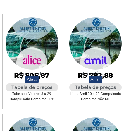
A partir de:
A partir de:
R$ 506,87
R$ 782,88
Alice
Amil
Tabela de preços
Tabela de preços
Tabela de Valores 3 a 29
Linha Amil 30 a 99 Compulsória
Compulsória Completa 30%
Completa Não ME