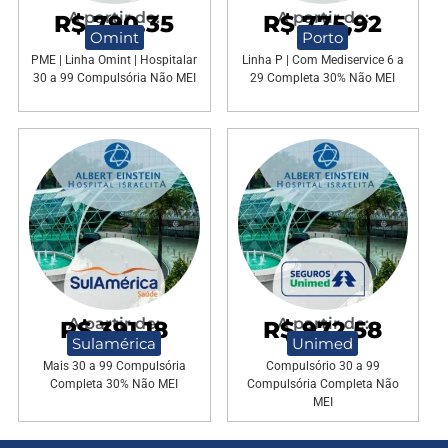
A partir de:
A partir de:
R$ 790,35
R$ 775,92
Omint
Porto
PME | Linha Omint | Hospitalar
Linha P | Com Mediservice 6 a
30 a 99 Compulsória Não MEI
29 Completa 30% Não MEI
A partir de:
A partir de:
R$ 391,18
R$ 972,58
Sulamérica
Unimed
Mais 30 a 99 Compulsória
Compulsório 30 a 99
Completa 30% Não MEI
Compulsória Completa Não
MEI