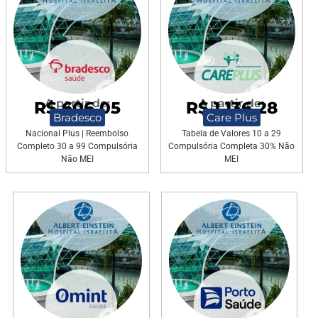
A partir de:
A partir de:
R$ 606,05
R$ 1.136,28
Bradesco
Care Plus
Nacional Plus | Reembolso
Tabela de Valores 10 a 29
Completo 30 a 99 Compulsória
Compulsória Completa 30% Não
Não MEI
MEI