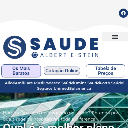
Os Mais
Tabela de
Cotação Online
Baratos
Preços
Alice
Amil
Care Plus
Bradesco Saúde
Omint Saude
Porto Saúde
Seguros Unimed
Sulamerica
Home
»
Qual é o melhor plano de saúde? Entenda por
que a rede de hospitais faz toda a diferença
Qual é o melhor plano