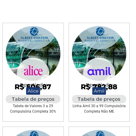
A partir de:
A partir de:
R$ 506,87
R$ 782,88
Alice
Amil
Tabela de preços
Tabela de preços
Tabela de Valores 3 a 29
Linha Amil 30 a 99 Compulsória
Compulsória Completa 30%
Completa Não ME