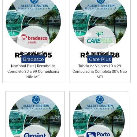
A partir de:
A partir de:
R$ 606,05
R$ 1.136,28
Bradesco
Care Plus
Nacional Plus | Reembolso
Tabela de Valores 10 a 29
Completo 30 a 99 Compulsória
Compulsória Completa 30% Não
Não MEI
MEI