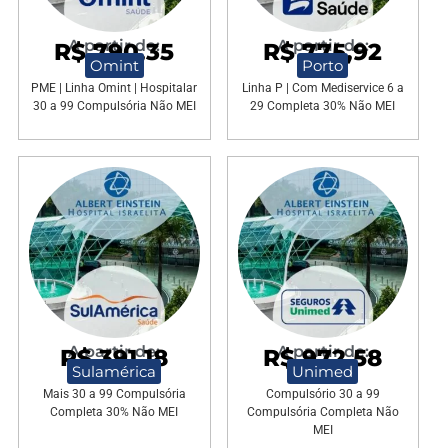
A partir de:
A partir de:
R$ 790,35
R$ 775,92
Omint
Porto
PME | Linha Omint | Hospitalar
Linha P | Com Mediservice 6 a
30 a 99 Compulsória Não MEI
29 Completa 30% Não MEI
A partir de:
A partir de:
R$ 391,18
R$ 972,58
Sulamérica
Unimed
Mais 30 a 99 Compulsória
Compulsório 30 a 99
Completa 30% Não MEI
Compulsória Completa Não
MEI